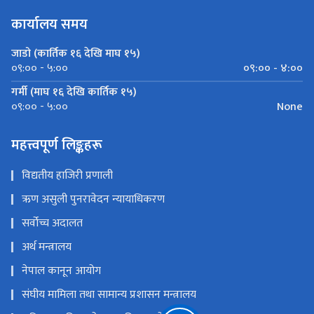
कार्यालय समय
जाडो (कार्तिक १६ देखि माघ १५)
०९:०० - ४:००
०९:०० - ५:००
गर्मी (माघ १६ देखि कार्तिक १५)
None
०९:०० - ५:००
महत्त्वपूर्ण लिङ्कहरू
विद्यतीय हाजिरी प्रणाली
ऋण असुली पुनरावेदन न्यायाधिकरण
सर्वोच्च अदालत
अर्थ मन्त्रालय
नेपाल कानून आयोग
संघीय मामिला तथा सामान्य प्रशासन मन्त्रालय