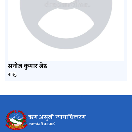
सनोज कुमार श्रेष्ठ
ना.सु.
ऋण असुली न्यायाधिकरण
कमलपोखरी काठमाडौ