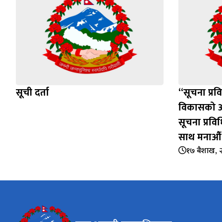
सूची दर्ता
“सूचना प्रव
विकासको आध
सूचना प्रव
साथ मनाऔँ
१७ बैशाख, 