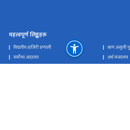
महत्त्वपूर्ण लिङ्कहरू
विद्यतीय हाजिरी प्रणाली
ऋण असुली पु
सर्वोच्च अदालत
अर्थ मन्त्रालय
नेपाल कानून आयोग
संघीय मामिला 
राष्ट्रिय प्राकृतिक स्रोत तथा वित्त आयोग
dda section), asuli@drtribunal.gov.np (asuli section), account@drt