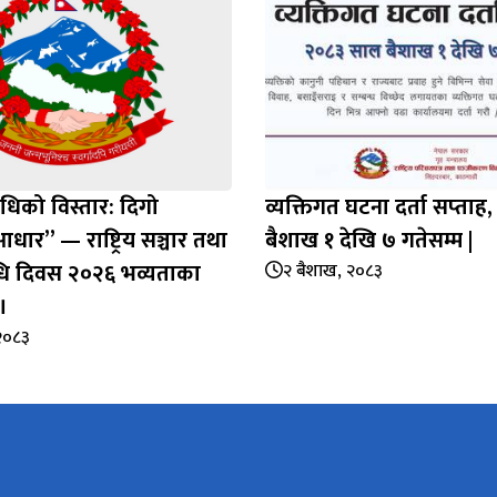
िधिको विस्तार: दिगो
व्यक्तिगत घटना दर्ता सप्‍ता
ार” — राष्ट्रिय सञ्चार तथा
बैशाख १ देखि ७ गतेसम्म |
िधि दिवस २०२६ भव्यताका
२ बैशाख, २०८३
।
२०८३