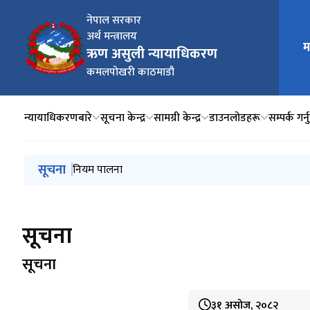
नेपाल सरकार
अर्थ मन्त्रालय
म
मुख्य न
ऋण असुली न्यायाधिकरण
कमलपोखरी काठमाडौ
न्यायाधिकरणबारे
सूचना केन्द्र
सामग्री केन्द्र
डाउनलोडहरू
सम्पर्क गर्न
मुख्य नेभिगेसनमा जानुहोस्
सूचना
नियम पालना
सूचना
सूचना
३१ असोज, २०८२