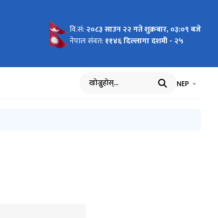
वि.सं:
२०८३ साउन २२ गते शुक्रबार, ०३:०९ बजे
नेपाल संवत:
११४६ दिल्लागा दशमी - २५
भाषा चयन गर्नुह
भाषा प
NEP
खोज्नुहोस्