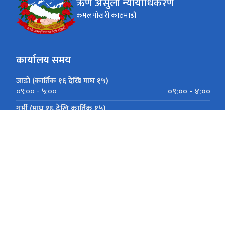
ऋण असुली न्यायाधिकरण
कमलपोखरी काठमाडौ
कार्यालय समय
जाडो (कार्तिक १६ देखि माघ १५)
०९:०० - ४:००
०९:०० - ५:००
गर्मी (माघ १६ देखि कार्तिक १५)
None
०९:०० - ५:००
कमलपोखरी काठमाडौ
drt@drtribunal.gov.np (admin), mudda@drtribunal.gov.np (mu
(abhilekh section), drtribunal@gmail.com
01-4541419, 4541418