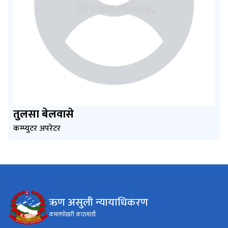
तुलसा बेलवासे
कम्प्युटर अपरेटर
ऋण असुली न्यायाधिकरण
कमलपोखरी काठमाडौ