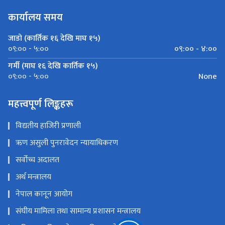
कार्यालय समय
जाडो (कार्तिक १६ देखि माघ १५)
०९:०० - ४:००
०९:०० - ५:००
गर्मी (माघ १६ देखि कार्तिक १५)
None
०९:०० - ५:००
महत्त्वपूर्ण लिङ्कहरू
विद्यतीय हाजिरी प्रणाली
ऋण असुली पुनरावेदन न्यायाधिकरण
सर्वोच्च अदालत
अर्थ मन्त्रालय
नेपाल कानून आयोग
संघीय मामिला तथा सामान्य प्रशासन मन्त्रालय