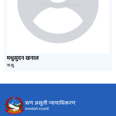
मधुसुदन खनाल
ना.सु.
ऋण असुली न्यायाधिकरण
कमलपोखरी काठमाडौ