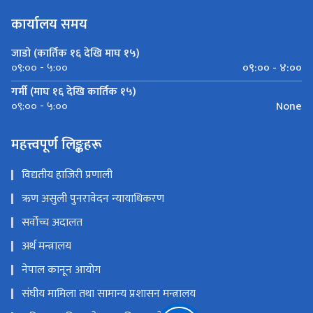
कार्यालय समय
जाडो (कार्तिक १६ देखि माघ १५)
०९:०० - ४:००
०९:०० - ५:००
गर्मी (माघ १६ देखि कार्तिक १५)
None
०९:०० - ५:००
महत्त्वपूर्ण लिङ्कहरू
विद्यतीय हाजिरी प्रणाली
ऋण असुली पुनरावेदन न्यायाधिकरण
सर्वोच्च अदालत
अर्थ मन्त्रालय
नेपाल कानून आयोग
संघीय मामिला तथा सामान्य प्रशासन मन्त्रालय