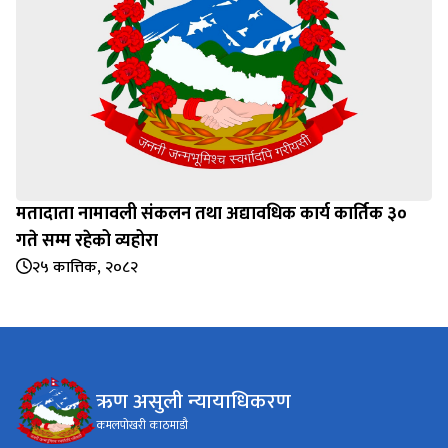
मतादाता नामावली संकलन तथा अद्यावधिक कार्य कार्तिक ३०
गते सम्म रहेको व्यहोरा
२५ कात्तिक, २०८२
ऋण असुली न्यायाधिकरण
कमलपोखरी काठमाडौ