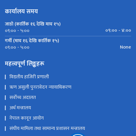
कार्यालय समय
जाडो (कार्तिक १६ देखि माघ १५)
०९:०० - ४:००
०९:०० - ५:००
गर्मी (माघ १६ देखि कार्तिक १५)
None
०९:०० - ५:००
महत्त्वपूर्ण लिङ्कहरू
विद्यतीय हाजिरी प्रणाली
ऋण असुली पुनरावेदन न्यायाधिकरण
सर्वोच्च अदालत
अर्थ मन्त्रालय
नेपाल कानून आयोग
संघीय मामिला तथा सामान्य प्रशासन मन्त्रालय