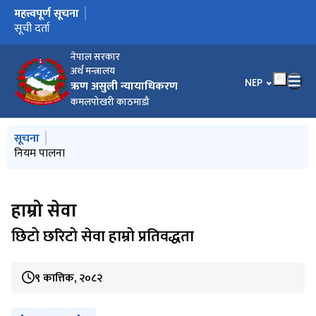
महत्त्वपूर्ण सूचना
मुख्य नेभिगेसनमा जानुहोस्
सूचना
सूची दर्ता
नेपाल सरकार
अर्थ मन्त्रालय
भाषा चयन गर्नुहोस
NEP
ऋण असुली न्यायाधिकरण
कमलपोखरी काठमाडौ
मुख्य नेभिगेसनमा जानुहोस्
सूचना
नियम पालना
हाम्रो सेवा
छिटो छरिटो सेवा हाम्रो प्रतिवद्धता
९ कात्तिक, २०८२