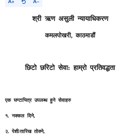
A
A
श्री
ऋण असुली न्यायाधिकरण
कमलपोखरी, काठमाडौं
छिटो छरिटो सेवा: हाम्रो प्रतिवद्धता
एक घण्टाभित्र उपलब्ध हुने सेवाहरु
१. नक्‍कल दिने,
२. पेशी/तारिख तोक्ने,