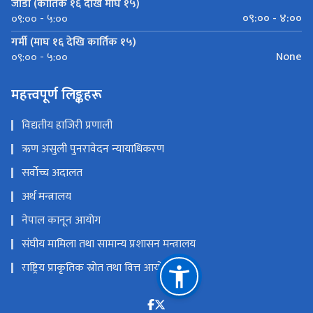
जाडो (कार्तिक १६ देखि माघ १५)
०९:०० - ४:००
०९:०० - ५:००
गर्मी (माघ १६ देखि कार्तिक १५)
None
०९:०० - ५:००
महत्त्वपूर्ण लिङ्कहरू
विद्यतीय हाजिरी प्रणाली
ऋण असुली पुनरावेदन न्यायाधिकरण
सर्वोच्च अदालत
अर्थ मन्त्रालय
नेपाल कानून आयोग
संघीय मामिला तथा सामान्य प्रशासन मन्त्रालय
राष्ट्रिय प्राकृतिक स्रोत तथा वित्त आयोग