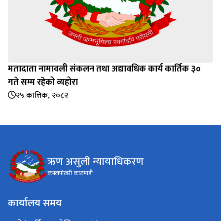
मतादाता नामावली संकलन तथा अद्यावधिक कार्य कार्तिक ३०
गते सम्म रहेको व्यहोरा
२५ कात्तिक, २०८२
ऋण असुली न्यायाधिकरण
कमलपोखरी काठमाडौ
कार्यालय समय