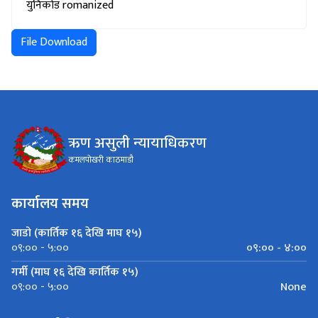
युनिकोड romanized
File Download
ऋण असुली न्यायाधिकरण
कमलपोखरी काठमाडौ
कार्यालय समय
जाडो (कार्तिक १६ देखि माघ १५)
०९:०० - ४:००
०९:०० - ५:००
गर्मी (माघ १६ देखि कार्तिक १५)
None
०९:०० - ५:००