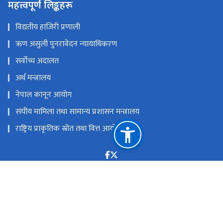
महत्त्वपूर्ण लिङ्कहरू
विद्यतीय हाजिरी प्रणाली
ऋण असुली पुनरावेदन न्यायाधिकरण
सर्वोच्च अदालत
अर्थ मन्त्रालय
नेपाल कानून आयोग
संघीय मामिला तथा सामान्य प्रशासन मन्त्रालय
राष्ट्रिय प्राकृतिक स्रोत तथा वित्त आयोग
कमलपोखरी काठमाडौ
drt@drtribunal.gov.np (admin), mudda@drtribunal.gov.np
(mudda section), asuli@drtribunal.gov.np (asuli section),
account@drtribunal.gov.np (account section),
abhilekh@drtribunal.gov.np (abhilekh section),